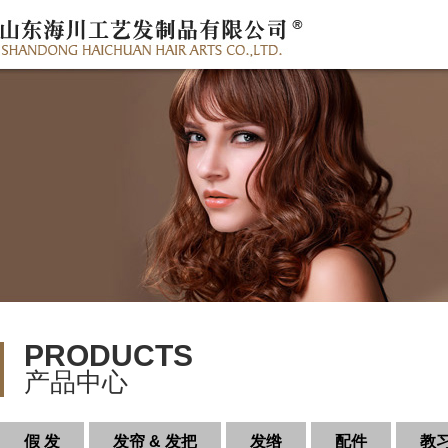
PRODUCTS
产品中心
假 发
发帘 & 发把
发绺
配件
教