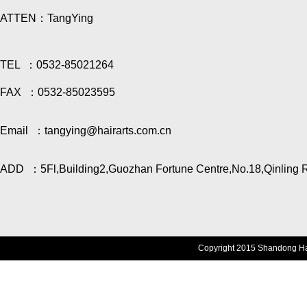
ATTEN：TangYing
TEL ：0532-85021264
FAX ：0532-85023595
Email ：tangying@hairarts.com.cn
ADD ：5Fl,Building2,Guozhan Fortune Centre,No.18,Qinling R
Copyright 2015 Shandong Haic