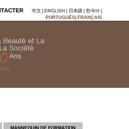
NTACTER
中文
|
ENGLISH
|
日本語
|
한국어
|
PORTUGUÊS
|
FRANÇAIS
MANNEQUIN DE FORMATION