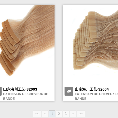
山东海川工艺-32003
山东海川工艺-32004
EXTENSION DE CHEVEUX DE
EXTENSION DE CHEVEUX D
BANDE
BANDE
<<
<
1
2
3
>
>>